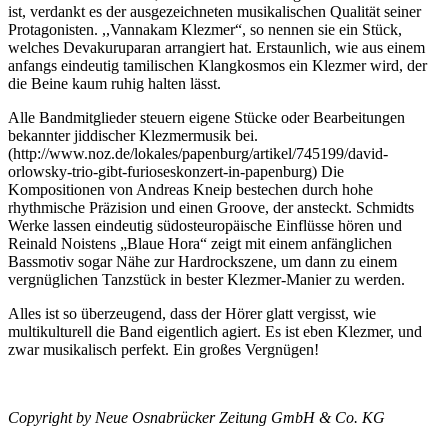
ist, verdankt es der ausgezeichneten musikalischen Qualität seiner
Protagonisten. ,,Vannakam Klezmer“, so nennen sie ein Stück,
welches Devakuruparan arrangiert hat. Erstaunlich, wie aus einem
anfangs eindeutig tamilischen Klangkosmos ein Klezmer wird, der
die Beine kaum ruhig halten lässt.
Alle Bandmitglieder steuern eigene Stücke oder Bearbeitungen
bekannter jiddischer Klezmermusik bei.
(http://www.noz.de/lokales/papenburg/artikel/745199/david-
orlowsky-trio-gibt-furioses­konzert-in-papenburg) Die
Kompositionen von Andreas Kneip bestechen durch hohe
rhythmische Präzision und einen Groove, der ansteckt. Schmidts
Werke lassen eindeutig südosteuropäische Einflüsse hören und
Reinald Noistens „Blaue Hora“ zeigt mit einem anfänglichen
Bassmotiv sogar Nähe zur Hardrockszene, um dann zu einem
vergnüglichen Tanzstück in bester Klezmer-Manier zu werden.
Alles ist so überzeugend, dass der Hörer glatt vergisst, wie
multikulturell die Band eigentlich agiert. Es ist eben Klezmer, und
zwar musikalisch perfekt. Ein großes Vergnügen!
Copyright by Neue Osnabrücker Zeitung GmbH & Co. KG