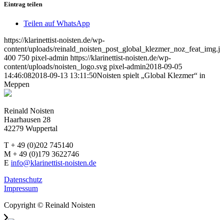
Eintrag teilen
Teilen auf WhatsApp
https://klarinettist-noisten.de/wp-
content/uploads/reinald_noisten_post_global_klezmer_noz_feat_img.
400
750
pixel-admin
https://klarinettist-noisten.de/wp-
content/uploads/noisten_logo.svg
pixel-admin
2018-09-05
14:46:08
2018-09-13 13:11:50
Noisten spielt „Global Klezmer“ in
Meppen
Reinald Noisten
Haarhausen 28
42279 Wuppertal
T + 49 (0)202 745140
M + 49 (0)179 3622746
E
info@klarinettist-noisten.de
Datenschutz
Impressum
Copyright © Reinald Noisten