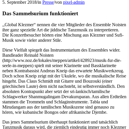
5. September 2018
/
in
Presse
/
von
pixel-admin
Das Sammelsurium funktioniert
,,Global Klezmer“ nennen die vier Mitglieder des Ensemble Noisten
ihre ganz spezielle Art die jiddische Tanzmusik zu interpretieren.
Die Konzertbesucher hörten eine Mischung aus Klezmer und Sufi-
Musik sowie vieler anderer Stile.
Diese Vielfalt spiegelt das Instrumentarium des Ensembles wider.
Bandleader Reinald Noisten
(http://www.noz.de/lokales/meppen/artikel/428923/musik-fur-die-
seele-in-meppen) spielt mit seiner Klarinette und Bassklarinette
neben Kontrabassist Andreas Kneip das erwartete Musikwerkzeug.
Doch schon Kneip zeigt mit der Ukulele, wo die musikalische Reise
hingeht. Das Claus Schmidt mit Gitarre und Bouzouki (einer
griechischen Laute) dem nicht nachsteht, ist selbstverständlich. Den
absoluten Kontrapunkt aber setzt der sri-lankisch/tamilische
Schlagwerker Shanmugalingam Devakuruparan. Aus allen Erdteilen
stammen die Trommeln und Schlaginstrumente. Tabla und
Mirudangam aus der tamilischen Musikszene sind genauso zu
hören, wie kubanische Bongos oder afrikanische Djembe.
Das jenes Sammelsurium überhaupt funktioniert und tatsächlich
Tanzmusik daraus wird, die ziemlich eindeutig immer noch Klezmer