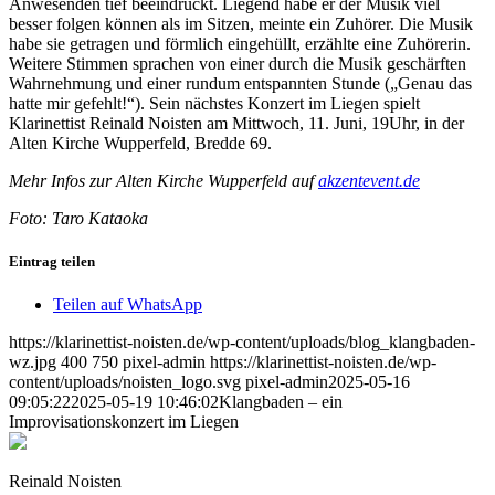
Anwesenden tief beeindruckt. Liegend habe er der Musik viel
besser folgen können als im Sitzen, meinte ein Zuhörer. Die Musik
habe sie getragen und förmlich eingehüllt, erzählte eine Zuhörerin.
Weitere Stimmen sprachen von einer durch die Musik geschärften
Wahrnehmung und einer rundum entspannten Stunde („Genau das
hatte mir gefehlt!“). Sein nächstes Konzert im Liegen spielt
Klarinettist Reinald Noisten am Mittwoch, 11. Juni, 19Uhr, in der
Alten Kirche Wupperfeld, Bredde 69.
Mehr Infos zur Alten Kirche Wupperfeld auf
akzentevent.de
Foto: Taro Kataoka
Eintrag teilen
Teilen auf WhatsApp
https://klarinettist-noisten.de/wp-content/uploads/blog_klangbaden-
wz.jpg
400
750
pixel-admin
https://klarinettist-noisten.de/wp-
content/uploads/noisten_logo.svg
pixel-admin
2025-05-16
09:05:22
2025-05-19 10:46:02
Klangbaden – ein
Improvisationskonzert im Liegen
Reinald Noisten