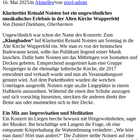
16. Mai 2025
/
in
Aktuelles
/
von
pixel-admin
Klarinettist Reinald Noisten bot ein ungewöhnliches
musikalisches Erlebnis in der Alten Kirche Wupperfeld
Von Daniel Diekhans, Oberbarmen
Ungewöhnlich war schon der Name des Konzerts: Zum
„Klangbaden“
lud Klarinettist Reinald Noisten am Sonntag in die
Alte Kirche Wupperfeld ein. Wie man es von der heimischen
Badewanne kennt, sollte das Publikum liegend seiner Musik
lauschen. Dafür hatte Noisten um das Mitbringen von Isomatten und
Decken gebeten. Entsprechend ausgerüstet kam eine Gruppe
Neugieriger in die ehemalige lutherische Kirche, die 2017
entwidmet und verkauft wurde und nun als Veranstaltungsort
genutzt wird. Auf dem Parkettboden wurden die weichen
Unterlagen ausgerollt. Noisten regte an,die Liegeplätze in einem
Halbkreis anzuordnen. Während die einen ihre Schuhe auszogen
und sich vorsichtig hinsetzten, streckten die anderen direkt ihre
Beine aus oder mummelten sich in ihre Decke.
Ein Mix aus Improvisation und Meditation
Ein Konzert im Liegen breche bewusst mit Hörgewohnheiten, sagte
der Musiker. Ihn beschäftige seit Langem die Frage, ob eine
entspannte Körperhaltung die Wahrnehmung verändere: „Wie hört
man dann? Hört man anders?“ Die Zuhörer stellte Noisten auf eine