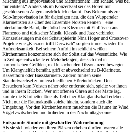
Mischung aus Improvisation und Meditationen: „Ich schaue, was bei
mir entsteht.“ Anders als im Konzertsaal sei das Hören mit
geschlossenen Augen ausdrücklich erlaubt. Das Bekenntnis zur
Solo-Improvisation ist für diejenigen neu, die den Wuppertaler
Klarinettisten als Chef des Ensemble Noisten kennen – eine
interkulturelle Band, die jüdischen Klezmer mit Einflüssen aus
Flamenco und türkischer Musik, Klassik und Jazz verbindet.
Konzertlesungen mit der Schauspielerin Nina Hoger und Crossover-
Projekte wie „Klezmer trifft Derwisch“ sorgten immer wieder für
Aufmerksamkeit. Bei seinem Auftritt im schlicht weißen
Kirchenraum konzentrierte sich der Solist auf das Wesentliche. Wie
in Zeitlupe entwickelte er Melodiebögen, die sich mal in
harmonischen Gefilden, mal in suchenden Dissonanzen bewegten.
Um Klangvielfalt bemüht, griff er abwechselnd zu B-Klarinette,
Bassetthorn oder Bassklarinette. Zudem führten seine
Standortwechsel zu unterschiedlichen Höreindrücken. Den
Besuchern kam Noisten näher oder entfernte sich, spielte vor ihnen
und in ihrem Rücken. Wer mit offenen Ohren auf der Matte lag,
konnte die Klarinettentöne als Teil einer Klanglandschaft erleben.
Nicht nur die Raumakustik spielte hinein, sondern auch die
Umgebung. Vor den Kirchenfenstern rauschten die Bäume im Wind,
Vögel zwitscherten und tirilierten in der Nachmittagssonne.
Entspannte Stunde mit geschärfter Wahrnehmung
Als sie sich wieder von ihren Plätzen erheben durften, waren alle