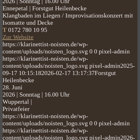
2026
|
Sonntag
|
16.00 Uhr
Ennepetal
|
Forstgut Heilenbecke
Klangbaden im Liegen / Improvisationskonzert mit
Isomatte und Decke
T
0172 780 10 95
Zur Website
https://klarinettist-noisten.de/wp-
content/uploads/noisten_logo.svg
0
0
pixel-admin
https://klarinettist-noisten.de/wp-
content/uploads/noisten_logo.svg
pixel-admin
2025-
09-17 10:15:18
2026-02-17 13:17:37
Forstgut
Heilenbecke
28.
Juni
2026
|
Sonntag
|
16.00 Uhr
Wuppertal
|
Privatfeier
https://klarinettist-noisten.de/wp-
content/uploads/noisten_logo.svg
0
0
pixel-admin
https://klarinettist-noisten.de/wp-
content/uploads/noisten_logo.svg
pixel-admin
2026-