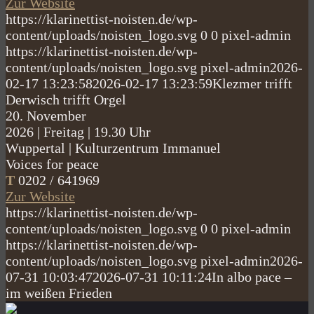
Zur Website
https://klarinettist-noisten.de/wp-
content/uploads/noisten_logo.svg
0
0
pixel-admin
https://klarinettist-noisten.de/wp-
content/uploads/noisten_logo.svg
pixel-admin
2026-
02-17 13:23:58
2026-02-17 13:23:59
Klezmer trifft
Derwisch trifft Orgel
20.
November
2026
|
Freitag
|
19.30 Uhr
Wuppertal
|
Kulturzentrum Immanuel
Voices for peace
T
0202 / 641969
Zur Website
https://klarinettist-noisten.de/wp-
content/uploads/noisten_logo.svg
0
0
pixel-admin
https://klarinettist-noisten.de/wp-
content/uploads/noisten_logo.svg
pixel-admin
2026-
07-31 10:03:47
2026-07-31 10:11:24
In albo pace –
im weißen Frieden