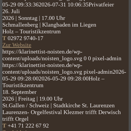
05-29 09:33:36
2026-07-31 10:06:35
Privatfeier
26.
Juli
2026
|
Sonntag
|
17.00 Uhr
Schmallenberg
|
Klangbaden im Liegen
Holz – Touristikzentrum
T
02972 9740-17
Zur Website
https://klarinettist-noisten.de/wp-
content/uploads/noisten_logo.svg
0
0
pixel-admin
https://klarinettist-noisten.de/wp-
content/uploads/noisten_logo.svg
pixel-admin
2026-
05-29 09:28:00
2026-05-29 09:28:00
Holz –
Touristikzentrum
18.
September
2026
|
Freitag
|
19.00 Uhr
St.Gallen / Schweiz
|
Stadtkirche St. Laurenzen
Laurenzen- Orgelfestival Klezmer trifft Derwisch
trifft Orgel
T
+41 71 222 67 92