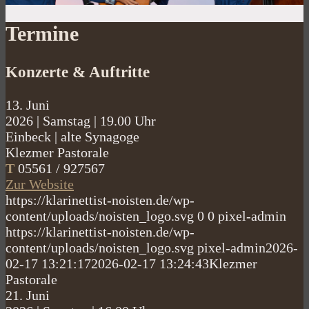
Termine
Konzerte & Auftritte
13.
Juni
2026
|
Samstag
|
19.00 Uhr
Einbeck
|
alte Synagoge
Klezmer Pastorale
T
05561 / 927567
Zur Website
https://klarinettist-noisten.de/wp-
content/uploads/noisten_logo.svg
0
0
pixel-admin
https://klarinettist-noisten.de/wp-
content/uploads/noisten_logo.svg
pixel-admin
2026-
02-17 13:21:17
2026-02-17 13:24:43
Klezmer
Pastorale
21.
Juni