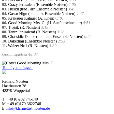
02.
Crazy Jerusalem (Ensemble Noisten)
6:06
03.
Husidl (trad., arr. Ensemble Noisten)
3:49
04.
Gassn Nign (trad., arr. Ensemble Noisten)
4:47
05.
Krakauer Kalauer (A. Kneip)
3:01
06.
Good Morning Mrs. G. (H. Sanftenschneider)
4:51
07.
Trojrik (R. Noisten)
3:19
08.
Tantz Jerusalem! (R. Noisten)
3:26
09.
Chassidic Dance (trad., arr. Ensemble Noisten)
6:55
10.
Dakedimi (Ensemble Noisten)
2:53
11.
Walzer Nr.1 (R. Noisten)
3:39
Gesamtspielzeit 48:07
Tonträger anfragen
Reinald Noisten
Haarhausen 28
42279 Wuppertal
T + 49 (0)202 745140
M + 49 (0)179 3622746
E
info@klarinettist-noisten.de