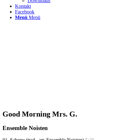
Downloads
Kontakt
Facebook
Menü
Menü
Good Morning Mrs. G.
Ensemble Noisten
01.
Sabenu (trad., arr. Ensemble Noisten)
5:21