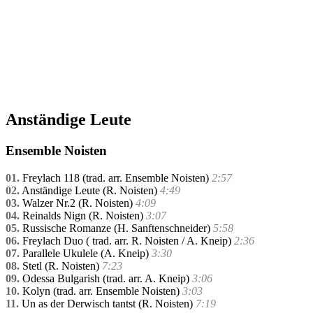
Anständige Leute
Ensemble Noisten
01.
Freylach 118 (trad. arr. Ensemble Noisten)
2:57
02.
Anständige Leute (R. Noisten)
4:49
03.
Walzer Nr.2 (R. Noisten)
4:09
04.
Reinalds Nign (R. Noisten)
3:07
05.
Russische Romanze (H. Sanftenschneider)
5:58
06.
Freylach Duo ( trad. arr. R. Noisten / A. Kneip)
2:36
07.
Parallele Ukulele (A. Kneip)
3:30
08.
Stetl (R. Noisten)
7:23
09.
Odessa Bulgarish (trad. arr. A. Kneip)
3:06
10.
Kolyn (trad. arr. Ensemble Noisten)
3:03
11.
Un as der Derwisch tantst (R. Noisten)
7:19